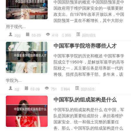
中国国防预算的概览 中国国防预算是中
国政府用于维护国家安全的一项重要财
政支出。自1978年改革开放以来，中国
国防预算一直在不断增长，其中大部分
用于现代...
zgg
03-09
410
396
国防招生
中国军事学院培养哪些人才
中国军事学院的历史和概述 中国军事学
院成立于1950年，是解放军最早的高等
院校之一，其主要任务是培养新一代的
将领、指挥员和军事干部。多年来，该
学院为...
zgj
03-09
751
894
国防招生
中国军队的组成架构是什么
中国军队的组成架构是什么 在中国，军
队是国家的重要组成部分，承担着维护
国家安全、统一和领土完整的重要任
务。那么，中国军队的组成架构是什么