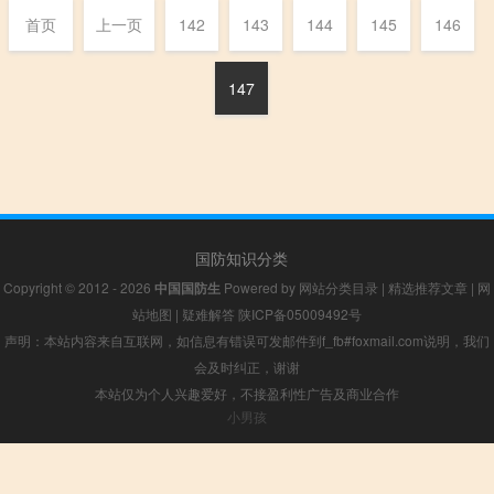
首页
上一页
142
143
144
145
146
147
国防知识分类
Copyright © 2012 - 2026
中国国防生
Powered by
网站分类目录
|
精选推荐文章
|
网
站地图
|
疑难解答
陕ICP备05009492号
声明：本站内容来自互联网，如信息有错误可发邮件到f_fb#foxmail.com说明，我们
会及时纠正，谢谢
本站仅为个人兴趣爱好，不接盈利性广告及商业合作
小男孩