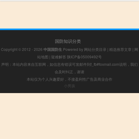
国防知识分类
Copyright © 2012 - 2026
中国国防生
Powered by
网站分类目录
|
精选推荐文章
|
网
站地图
|
疑难解答
陕ICP备05009492号
声明：本站内容来自互联网，如信息有错误可发邮件到f_fb#foxmail.com说明，我们
会及时纠正，谢谢
本站仅为个人兴趣爱好，不接盈利性广告及商业合作
小男孩