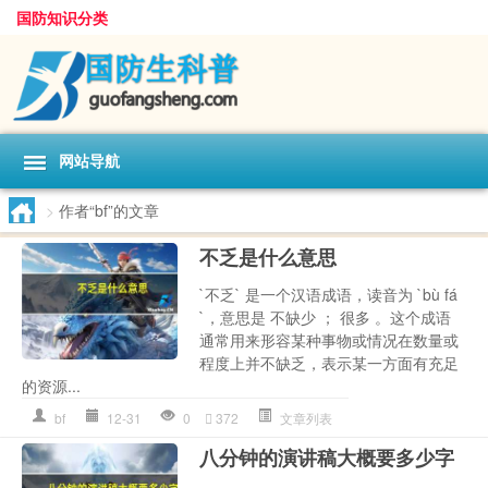
国防知识分类
网站导航
>
作者“bf”的文章
不乏是什么意思
`不乏` 是一个汉语成语，读音为 `bù fá
`，意思是 不缺少 ； 很多 。这个成语
通常用来形容某种事物或情况在数量或
程度上并不缺乏，表示某一方面有充足
的资源...
bf
12-31
0
372
文章列表
八分钟的演讲稿大概要多少字