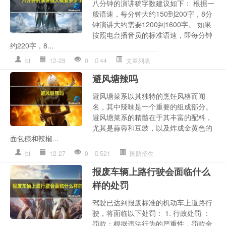
八分钟的演讲稿字数建议如下： 根据一
般语速，每分钟大约150到200字，8分
钟演讲大约需要1200到1600字。 如果
按照电台播音员的标准语速，即每分钟
约220字，8...
bf
12-28
0
44
文章列表
避风塘辣吗
避风塘菜系以其独特的烹饪风格而闻
名，其中辣味是一个重要的组成部分。
避风塘菜系的精髓在于其丰富的配料，
尤其是蒜蓉和豆豉，以及炸成金黄色的
面包糠和辣椒...
bf
12-27
0
521
国防招生
报废车辆上路行驶会面临什么
样的处罚
驾驶已达到报废标准的机动车上道路行
驶，将面临以下处罚： 1. 行政处罚 ：
罚款：根据违法行为的严重性，罚款金