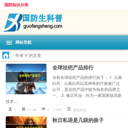
国防知识分类
网站导航
>
作者“rr”的文章
全球祛疤产品排行
当前全球祛疤产品的排行如下： 1. 云南
白药 - 云南白药以其神奇的疗效被广泛
认可，是祛疤产品中较为知名的品牌之
一。 2. 修正药业 - 作为一家国家级高新
技术...
rr
01-26
0
337
国防招生
秋日私语是几级的曲子