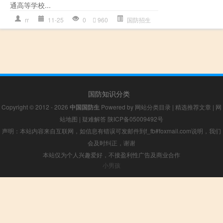
通高等学校...
rr
11-25
0
960
国防招生
国防知识分类
Copyright © 2012 - 2026
中国国防生
Powered by
网站分类目录
|
精选推荐文章
|
网
站地图
|
疑难解答
陕ICP备05009492号
声明：本站内容来自互联网，如信息有错误可发邮件到f_fb#foxmail.com说明，我们
会及时纠正，谢谢
本站仅为个人兴趣爱好，不接盈利性广告及商业合作
小男孩