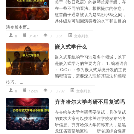
关于《秋日私语》的钢琴难度等级，存
在一些不同的看法。根据提供的信息，
这首曲子通常被认为是3级到6级之间，
具体级别可能因演奏者的水平和曲目的
演奏版本而...
rr
01-07
0
61
文章列表
嵌入式学什么
嵌入式系统的学习涉及多个领域，以下
是嵌入式学习的主要内容： 1. 编程语言
： C/C++：作为嵌入式系统开发的主要
编程语言，需要深入理解其语法和编程
技巧。 ...
rr
12-29
0
787
文章列表
齐齐哈尔大学考研不用复试吗
齐齐哈尔大学考研需要复试，具体复试
的要求大家可以技术关注学校发布的考
研信息。齐齐哈尔大学简称齐大，是黑
龙江省西部地区唯一一所省属综合性普