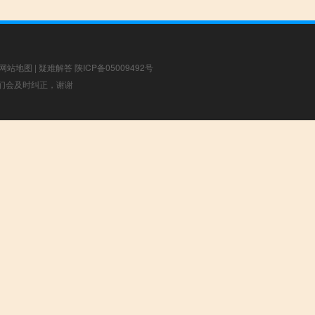
网站地图
|
疑难解答
陕ICP备05009492号
，我们会及时纠正，谢谢