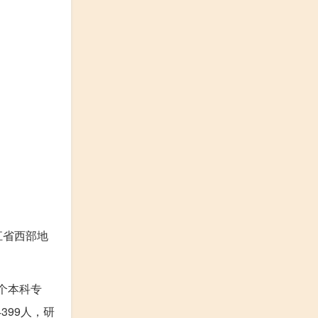
江省西部地
1个本科专
399人，研