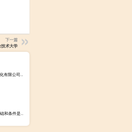
下一篇
业技术大学
聚艺星光 北京音乐文化有限公司(关于聚艺星光 北京音乐文化有限公司简述)
何谓载人航天？发展载人航天有何意义？发展载人航天的基础和条件是什么？