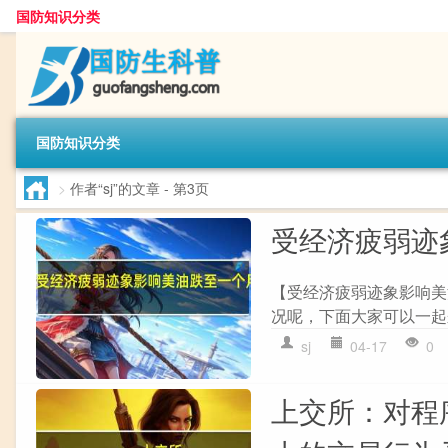
国防知识分类
国防知识分类
>
作者“sj”的文章
- 第3页
受经济疲弱迹
【受经济疲弱迹象影响美
况呢，下面大家可以一起来
sj
04-17
0
上交所：对程