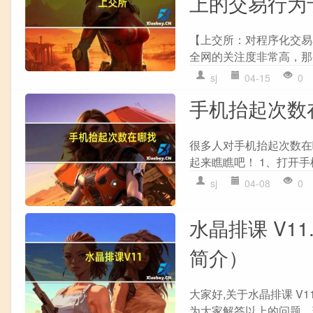
上的交易行为
【上交所：对程序化交易单
全网的关注度非常高，那
sj
04-15
0
手机抬起次数
很多人对手机抬起次数在
起来瞧瞧吧！ 1、打开手
sj
04-08
0
水晶排课 V11
简介）
大家好,关于水晶排课 V1
为大家解答以上的问题，