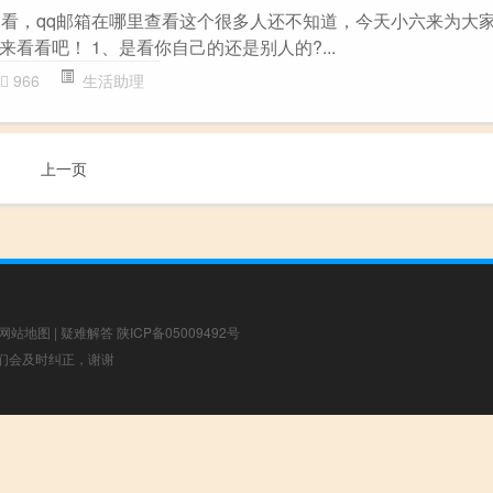
查看，qq邮箱在哪里查看这个很多人还不知道，今天小六来为大
看看吧！ 1、是看你自己的还是别人的?...
966
生活助理
上一页
网站地图
|
疑难解答
陕ICP备05009492号
，我们会及时纠正，谢谢