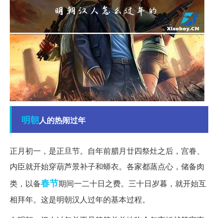
明朝
人的热闹过年
正月初一，是正旦节。自年前腊月廿四祭灶之后，宫眷、
内臣就开始穿葫芦景补子和蟒衣。各家都蒸点心，储备肉
春节
类，以备
期间一二十日之费。三十日岁暮，就开始互
相拜年。这是明朝汉人过年的基本过程。