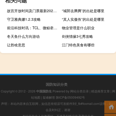
故宫开放时间及门票最新2021（故宫开放时间及门票）
“城郭去腾腾”的出处是哪里
守卫雅典娜1.2.3攻略
“其人实傲佚”的出处是哪里
前沿科技时讯：TCL、微鲸牵手BAT 互联网电视或迎新一轮厮杀
物业管理是什么职业
冬天鱼什么方向游动
剑侠情缘3七秀攻略
让胜啥意思
江门特色美食有哪些
国防知识分类
Copyright © 2012 - 2026
中国国防生
Powered by
网站分类目录
|
精选推荐文章
|
网
站地图
|
疑难解答
陕ICP备05009492号
声明：本站内容来自互联网，如信息有错误可发邮件到f_fb#foxmail.com说明，我们
会及时纠正，谢谢
本站仅为个人兴趣爱好，不接盈利性广告及商业合作