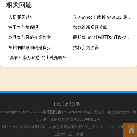
相关问题
人是哪天过年
亿连wince车载版 V4.4.32 最新免费版（亿连wince车载版 V4.4.32 最新免费版功能简介）
漱玉春节放假吗
如龙维新视频攻略
乾县春节风俗介绍作文
联想td36t（联想TD36T多少钱）
福州的邮政编码是多少
擅权妄为读音
“真有江南万斛愁”的出处是哪里
国防知识分类
Copyright © 2012 - 2026
中国国防生
Powered by
网站分类目录
|
精选推荐文章
|
网
站地图
|
疑难解答
陕ICP备05009492号
声明：本站内容来自互联网，如信息有错误可发邮件到f_fb#foxmail.com说明，我们
会及时纠正，谢谢