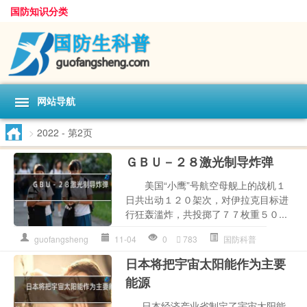
国防知识分类
网站导航
>
2022
- 第2页
ＧＢＵ－２８激光制导炸弹
美国“小鹰”号航空母舰上的战机１
日共出动１２０架次，对伊拉克目标进
行狂轰滥炸，共投掷了７７枚重５０...
guofangsheng
11-04
0
783
国防科普
日本将把宇宙太阳能作为主要
能源
日本经济产业省制定了宇宙太阳能