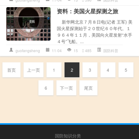
资料：美国火星探测之旅
新华网北京７月８日电(记者 王军) 美
国火星探测始于２０世纪６０年代。１
９６４年１１月，美国向火星发射“水手
４号”飞船。...
guofangsheng
11-04
15
485
国防科普
首页
上一页
1
2
3
4
5
6
下一页
尾页
国防知识分类