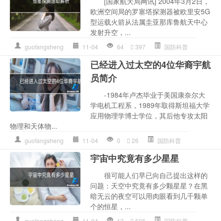
[国家航天局网讯] 2004年3月2日，
欧洲空间局的罗塞塔探测器被欧里安5G
型运载火箭从法属圭亚那库鲁航天中心
发射升空，...
guofangsheng
11-04
64
397
国防科普
已经进入过太空的4位华裔宇航
员简介
-1984年卢杰毕业于美国康奈尔大
学电机工程系，1989年取得斯坦福大学
应用物理学博士学位，其后他专攻太阳
物理和天体物...
guofangsheng
11-04
0
26
国防科普
宇宙中究竟有多少星星
很可能人们早已向自己提出这样的
问题：天空中究竟有多少颗星星？在黑
暗无云的夜空可以用肉眼看到几千颗单
个的恒星，...
guofangsheng
11-04
13
596
国防科普