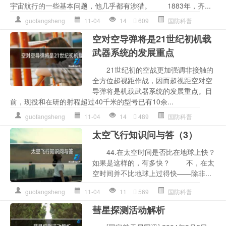
宇宙航行的一些基本问题，他几乎都有涉猎。 1883年，齐...
guofangsheng
11-04
14
609
国防科普
空对空导弹将是21世纪初机载
武器系统的发展重点
21世纪初的空战更加强调非接触的
全方位超视距作战，因而超视距空对空
导弹将是机载武器系统的发展重点。目
前，现役和在研的射程超过40千米的型号已有10余...
guofangsheng
11-04
14
489
国防科普
太空飞行知识问与答（3）
44.在太空时间是否比在地球上快？
如果是这样的，有多快？ 不，在太
空时间并不比地球上过得快——除非...
guofangsheng
11-04
11
569
国防科普
彗星探测活动解析