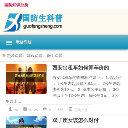
国防知识分类
网站导航
✉
热爱边疆、建设边疆、保卫边疆
西安出租车如何算车价的
西安出租车的收费标准如下： 1. 起步价
： 3公里内起步价为8.5元。 2公里内起
步价为10元。 2. 基本公里运价 ： 3公
里以上至12公里内，每公里2元。 2公
里以上...
xa
01-25
0
666
国防招生
双子座女该怎么对付