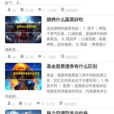
好了。 2...
yx
01-25
0
965
国防招生
烧烤什么蔬菜好吃
适合烧烤的蔬菜包括： 1. 茄子 ：烤茄
子香气扑鼻，口感软糯，是烧烤中的经
典菜品。 2. 西葫芦 ：口感清脆，容易
烤熟，适合烧烤。 3. 香菇 ：烤香菇口
感鲜美...
sk
01-25
0
597
国防招生
基金股票债券有什么区别
基金、债券和股票是三种不同的投资工
具，它们之间存在以下主要区别： 1. 性
质不同 ： 股票 ：是股份公司签发的证
明股东所持股份的凭证，代表股东对公
司的所...
jj
01-25
0
737
国防招生
格力空调型号与价格