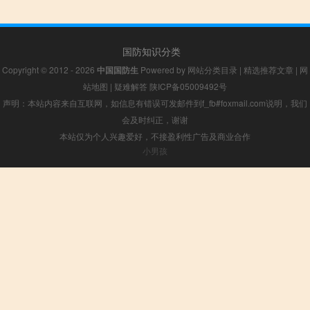
国防知识分类
Copyright © 2012 - 2026
中国国防生
Powered by
网站分类目录
|
精选推荐文章
|
网
站地图
|
疑难解答
陕ICP备05009492号
声明：本站内容来自互联网，如信息有错误可发邮件到f_fb#foxmail.com说明，我们
会及时纠正，谢谢
本站仅为个人兴趣爱好，不接盈利性广告及商业合作
小男孩