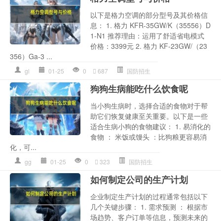
以下是格力空调的部分型号及其价格信
息： 1. 格力 KFR-35GW/K（35556）D
1-N1 推荐理由：运用了舒适省电模式
价格：3399元 2. 格力 KF-23GW/（23
356）Ga-3 ...
gl
01-25
0
687
国防招生
狗狗生病能吃什么饮食呢
当小狗生病时，选择合适的食物对于帮
助它们恢复健康至关重要。以下是一些
适合生病小狗的食物建议： 1. 易消化的
食物 ： 米饭或馒头 ：比狗粮更容易消
化，可...
gg
01-25
0
323
国防招生
如何制定公司的生产计划
企业制定生产计划的过程通常包括以下
几个关键步骤： 1. 需求预测 ： 根据市
场趋势、客户订单等信息，预测未来的