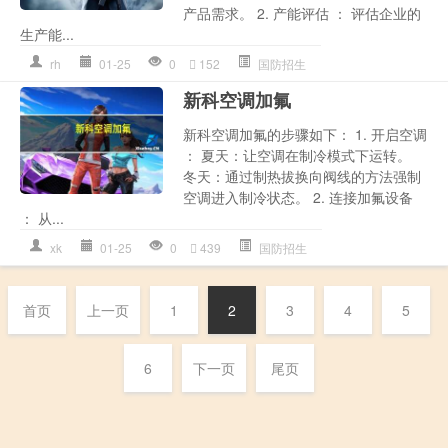
产品需求。 2. 产能评估 ： 评估企业的
生产能...
rh
01-25
0
152
国防招生
新科空调加氟
新科空调加氟的步骤如下： 1. 开启空调
： 夏天：让空调在制冷模式下运转。
冬天：通过制热拔换向阀线的方法强制
空调进入制冷状态。 2. 连接加氟设备
： 从...
xk
01-25
0
439
国防招生
首页
上一页
1
2
3
4
5
6
下一页
尾页