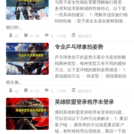
与双子座女性相处需要理解她们善变、
多变和追求新鲜感的性格特点。以下是
一些具体的建议： 1. 理解并适应她们独
特的性格 ：双子座女生喜欢新鲜刺激，
她们的...
sz
01-25
0
418
国防招生
专业乒乓球拿拍姿势
乒乓球拿拍子的姿势主要分为直拍和横
拍两种类型，每种类型又有不同的握拍
方法。以下是详细的握拍姿势描述： 1.
直拍握拍方法 ： 快攻型 ： 拇指紧贴拍
柄左侧...
zy
01-25
0
354
国防招生
英雄联盟登录程序未登录
遇到英雄联盟登录程序未登录的问题，
可以尝试以下几种方法来解决： 1. 重启
客户端 ： 最简单的方法就是重启客户
端，有时候程序出现错误，重启一下就