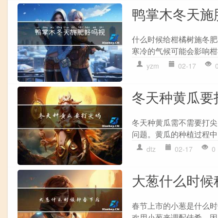
鸭掌木冬天施
什么时候给柑橘树施冬肥
寒冷的气候可能会影响柑
yzm
02-17
冬天种黄瓜要
冬天种黄瓜需不需要打尖
问题。黄瓜的种植过程中
dtz
02-17
0
大葱什么时候
春节上市的小葱是什么时
欢用小葱来调配佳肴，因