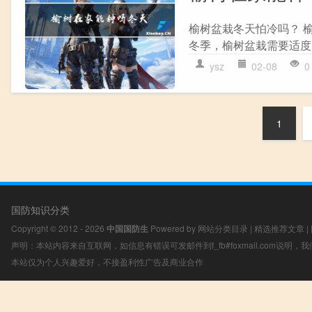
榆树盆栽冬天怕冷吗？ 
冬季，榆树盆栽需要适度
ysz
02-08
0
1
国防知识分类
Copyright © 2012 - 2026
中国国防生
Powered by
网站分类目录
|
精选推荐文章
|
声明：本站内容来自互联网，如信息有错误可发邮件到f_fb#foxmail.com说明
本站仅为个人兴趣爱好，不接盈利性广告及商业合作