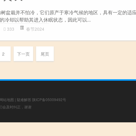
榆树盆栽并不怕冷，它们原产于寒冷气候的地区，具有一定的适
的冷却以帮助其进入休眠状态，因此可以...
333
春节2024
2
下一页
尾页
网站地图
|
疑难解答
陕ICP备05009492号
，我们会及时纠正，谢谢