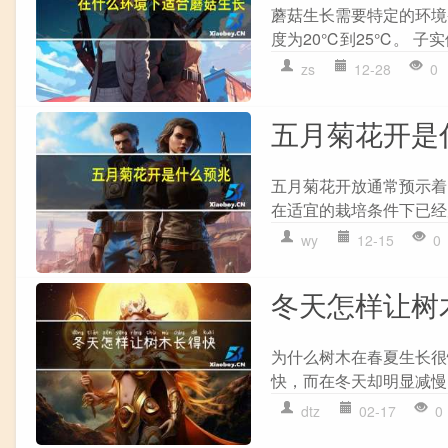
蘑菇生长需要特定的环境条
度为20℃到25℃。 子
zs
12-28
0
五月菊花开是
五月菊花开放通常预示着
在适宜的栽培条件下已经
wy
12-15
0
冬天怎样让树
为什么树木在春夏生长很
快，而在冬天却明显减慢
dtz
02-17
0