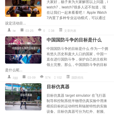
大家好，杨子来为大家解答以上问题，i
watch7，iwatch7很多人还不知道，现
在让我们一起来看看吧！ Apple Watch
7内置了多种专业运动模式，可以通过
设定活动目...
iw
03-25
0
38
文章列表
中国国防斗争的目标是什么
中国国防斗争的目标是什么 作为一个拥
有悠久历史和庞大人口的国家，中国一
直在进行国防斗争，保护自己的主权和
领土完整。那么，中国国防斗争的目标
是什么呢...
zgg
03-09
574
102
国防招生
目标仿真器
目标仿真器 target simulator 在飞行器
制导和控制系统半物理仿真实验中用来
模拟目标的运动特性和辐射特性的实验
设备。目标仿真器可分为红外、射频、