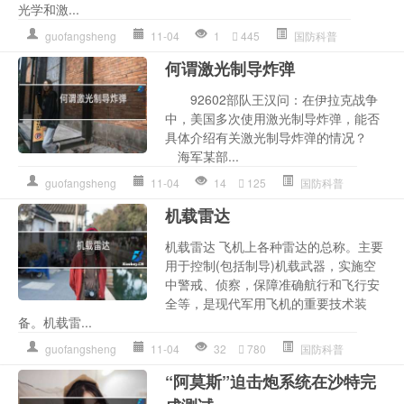
光学和激...
guofangsheng
11-04
1
445
国防科普
何谓激光制导炸弹
92602部队王汉问：在伊拉克战争
中，美国多次使用激光制导炸弹，能否
具体介绍有关激光制导炸弹的情况？
海军某部...
guofangsheng
11-04
14
125
国防科普
机载雷达
机载雷达 飞机上各种雷达的总称。主要
用于控制(包括制导)机载武器，实施空
中警戒、侦察，保障准确航行和飞行安
全等，是现代军用飞机的重要技术装
备。机载雷...
guofangsheng
11-04
32
780
国防科普
“阿莫斯”迫击炮系统在沙特完