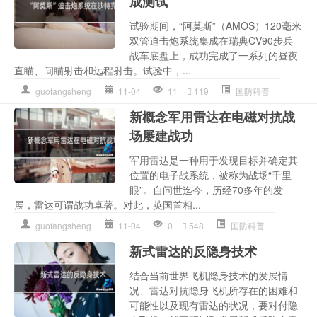
成测试
试验期间，“阿莫斯”（AMOS）120毫米
双管迫击炮系统集成在瑞典CV90步兵
战车底盘上，成功完成了一系列的昼夜
直瞄、间瞄射击和远程射击。试验中，...
guofangsheng
11-04
11
119
国防科普
新概念军用雷达在电磁对抗战
场屡建战功
军用雷达是一种用于发现目标并确定其
位置的电子战系统，被称为战场“千里
眼”。自问世迄今，历经70多年的发
展，雷达可谓战功卓著。对此，英国首相...
guofangsheng
11-04
0
548
国防科普
新式雷达的反隐身技术
结合当前世界飞机隐身技术的发展情
况、雷达对抗隐身飞机所存在的困难和
可能性以及现有雷达的状况，要对付隐