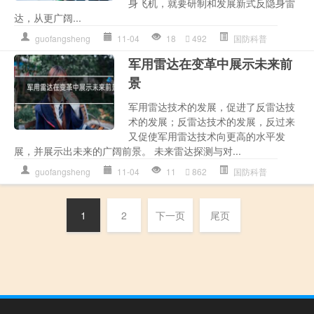
身飞机，就要研制和发展新式反隐身雷
达，从更广阔...
guofangsheng
11-04
18
492
国防科普
军用雷达在变革中展示未来前
景
军用雷达技术的发展，促进了反雷达技
术的发展；反雷达技术的发展，反过来
又促使军用雷达技术向更高的水平发
展，并展示出未来的广阔前景。 未来雷达探测与对...
guofangsheng
11-04
11
862
国防科普
1
2
下一页
尾页