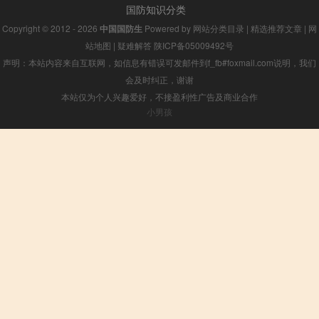
国防知识分类
Copyright © 2012 - 2026
中国国防生
Powered by
网站分类目录
|
精选推荐文章
|
网
站地图
|
疑难解答
陕ICP备05009492号
声明：本站内容来自互联网，如信息有错误可发邮件到f_fb#foxmail.com说明，我们
会及时纠正，谢谢
本站仅为个人兴趣爱好，不接盈利性广告及商业合作
小男孩