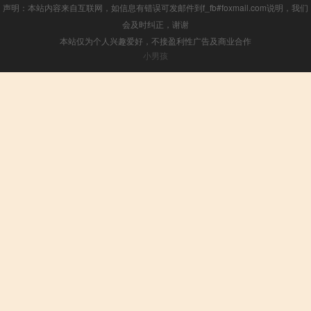
声明：本站内容来自互联网，如信息有错误可发邮件到f_fb#foxmail.com说明，我们
会及时纠正，谢谢
本站仅为个人兴趣爱好，不接盈利性广告及商业合作
小男孩