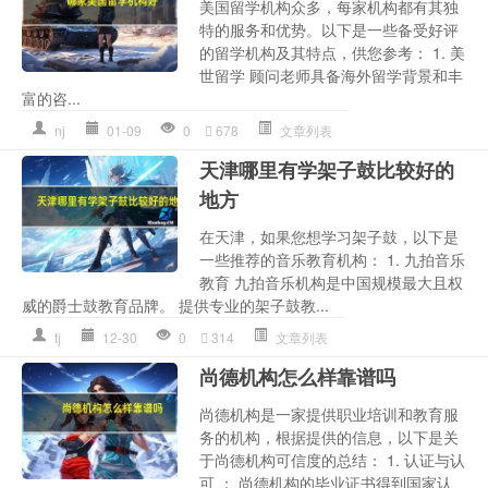
美国留学机构众多，每家机构都有其独
特的服务和优势。以下是一些备受好评
的留学机构及其特点，供您参考： 1. 美
世留学 顾问老师具备海外留学背景和丰
富的咨...
nj
01-09
0
678
文章列表
天津哪里有学架子鼓比较好的
地方
在天津，如果您想学习架子鼓，以下是
一些推荐的音乐教育机构： 1. 九拍音乐
教育 九拍音乐机构是中国规模最大且权
威的爵士鼓教育品牌。 提供专业的架子鼓教...
tj
12-30
0
314
文章列表
尚德机构怎么样靠谱吗
尚德机构是一家提供职业培训和教育服
务的机构，根据提供的信息，以下是关
于尚德机构可信度的总结： 1. 认证与认
可 ： 尚德机构的毕业证书得到国家认