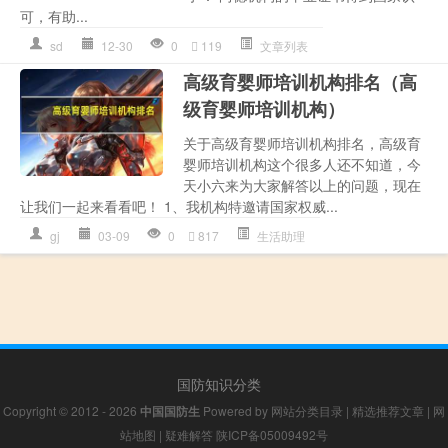
可，有助...
sd
12-30
0
119
文章列表
高级育婴师培训机构排名（高
级育婴师培训机构）
关于高级育婴师培训机构排名，高级育
婴师培训机构这个很多人还不知道，今
天小六来为大家解答以上的问题，现在
让我们一起来看看吧！ 1、我机构特邀请国家权威...
gj
03-09
0
817
生活助理
国防知识分类
Copyright © 2012 - 2026
中国国防生
Powered by
网站分类目录
|
精选推荐文章
|
网
站地图
|
疑难解答
陕ICP备05009492号