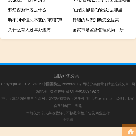
梦幻西游环装是什么
“山色明前除”的出处是哪里
听不到却恒久不变的“嘀嗒”声
行测的常识判断怎么提高
为什么有人过年办酒席
国家市场监督管理总局：涉企违规收费的治理已经进入深水区
国防知识分类
Copyright © 2012 - 2026
中国国防生
Powered by
网站分类目录
|
精选推荐文章
|
网
站地图
|
疑难解答
陕ICP备05009492号
声明：本站内容来自互联网，如信息有错误可发邮件到f_fb#foxmail.com说明，我们
会及时纠正，谢谢
本站仅为个人兴趣爱好，不接盈利性广告及商业合作
小男孩