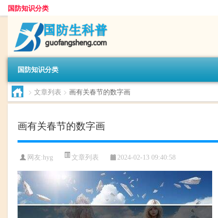
国防知识分类
国防知识分类
>
文章列表
>
画有关春节的数字画
画有关春节的数字画
文章列表
网友:
hyg
2024-02-13 09:40:58