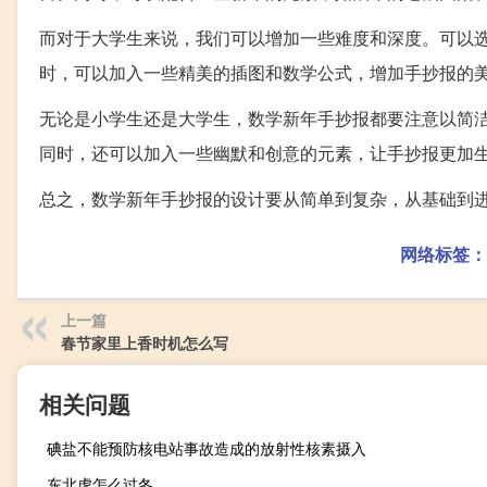
而对于大学生来说，我们可以增加一些难度和深度。可以
时，可以加入一些精美的插图和数学公式，增加手抄报的
无论是小学生还是大学生，数学新年手抄报都要注意以简
同时，还可以加入一些幽默和创意的元素，让手抄报更加
总之，数学新年手抄报的设计要从简单到复杂，从基础到
网络标签：
上一篇
春节家里上香时机怎么写
相关问题
碘盐不能预防核电站事故造成的放射性核素摄入
东北虎怎么过冬