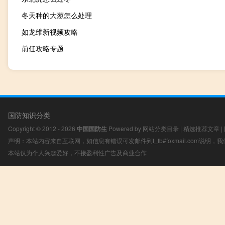
冬天种的大葱怎么处理
如龙维新视频攻略
前任攻略专题
国防知识分类
Copyright © 2012 - 2026
中国国防生
Powered by
网站分类目录
|
精选推荐文章
|
声明：本站内容来自互联网，如信息有错误可发邮件到f_fb#foxmail.com说明
本站仅为个人兴趣爱好，不接盈利性广告及商业合作