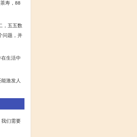
茶寿，88
二，五五数
个问题，并
学在生活中
还能激发人
，我们需要