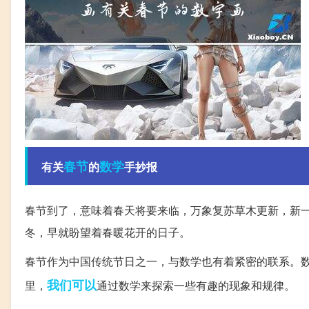
春节
数学
有关
的
手抄报
春节到了，意味着春天将要来临，万象复苏草木更新，新
冬，早就盼望着春暖花开的日子。
春节作为中国传统节日之一，与数学也有着紧密的联系。
我们可以
里，
通过数学来探索一些有趣的现象和规律。