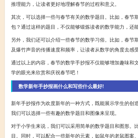
推理能力，让读者更好地理解春节的过程和意义。
其次，可以选择一些与春节有关的数学题目。比如，春节期
包？通过这样的题目，不仅能够锻炼读者的数学能力，还
另外，我们还可以介绍一些春节的数学习俗。比如，春节
及爆竹声音的传播速度和频率，让读者从数学的角度去感
通过以上的内容，春节的数学手抄报不仅能够增加趣味和
学的眼光来欣赏和庆祝春节吧！
数学新年手抄报画什么和写些什么最好!
新年手抄报作为欢度新年的一种方式，既能展示学生的创
我们可以选择一些有趣的数学题目和图像来呈现。
对于小学生来说，我们可以采用简单的数学题目和图形。
目。同时，可以配合一些新年的元素，如鼠年的老鼠图案