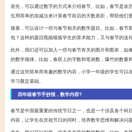
首先，可以通过数字的方式来介绍春节。比如，春节是农历
生用简单的加减法来计算春节前后的天数差距，帮助他们
接着，可以设计一些与春节相关的数学题目。比如，春节期
包？这样的题目既能锻炼学生的算术能力，又与春节的送
此外，我们还可以加入一些与春节有关的图片和图表，如
的数学规律。比如，春联上的字数和笔画数，爆竹的数量
通过这些简单而有趣的数学内容，小学一年级的学生可以
学习奠定基础。
四年级春节手抄报，数学内容?
春节是中国最重要的传统节日之一，也是一个涉及各个科
内容，让学生在庆祝节日的同时，培养数学思维和解决问