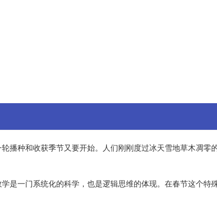
一轮播种和收获季节又要开始。人们刚刚度过冰天雪地草木凋零
数学是一门系统化的科学，也是逻辑思维的体现。在春节这个特