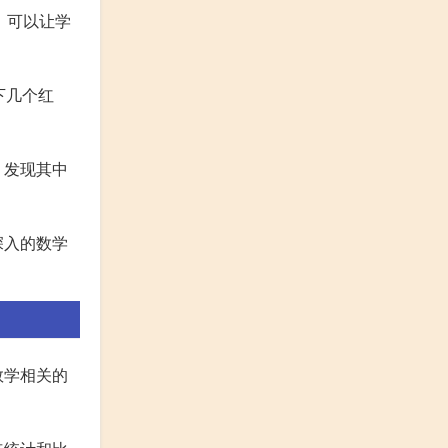
，可以让学
下几个红
，发现其中
深入的数学
数学相关的