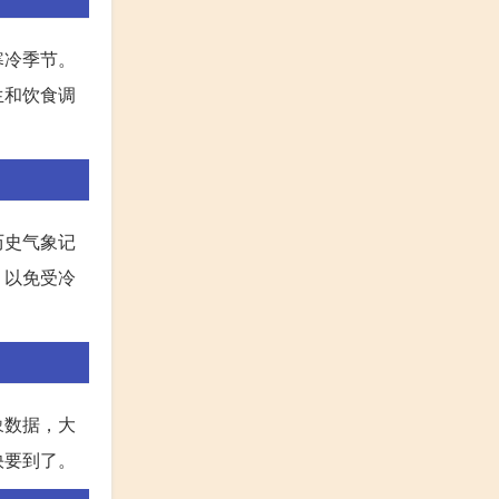
寒冷季节。
生和饮食调
历史气象记
，以免受冷
象数据，大
快要到了。