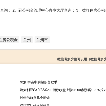
查询； 2、到公积金管理中心办事大厅查询； 3、拨打住房公积
住房公积金
兰州
兰州市
微信号多少位可以用（微信号多
黑洞:宇宙中的超低音歌手
澳大利亚S&P/ASX200指数收盘上涨92.50点涨幅1.29%报72
过年佛前点几个腊烛
初级审计什么时候考