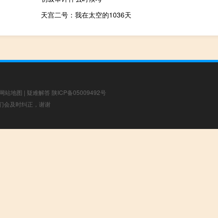
天宫二号：我在太空的1036天
网站地图
|
疑难解答
陕ICP备05009492号
，我们会及时纠正，谢谢