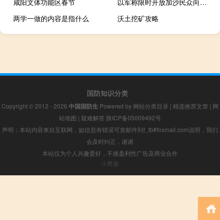
咸阳文体功能区春节
以军称限时开放加沙民众向南撤离路线
两学一做的内容是指什么
沃土挖矿攻略
国防知识分类
Copyright © 2012 - 2026
中国国防生
Powered by
网站分类目录
|
精选推荐文章
|
网
站地图
|
疑难解答
陕ICP备05009492号
声明：本站内容来自互联网，如信息有错误可发邮件到f_fb#foxmail.com说明，我们
会及时纠正，谢谢
本站仅为个人兴趣爱好，不接盈利性广告及商业合作
小男孩