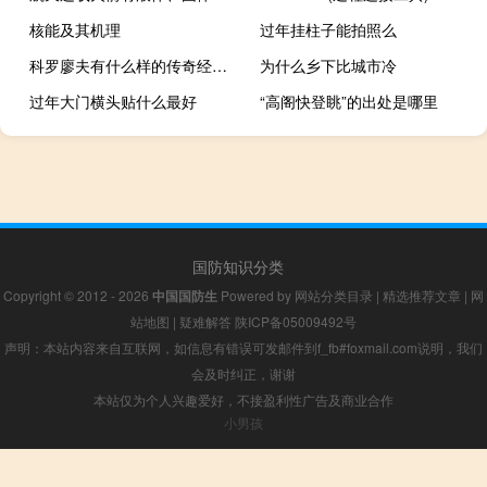
核能及其机理
过年挂柱子能拍照么
科罗廖夫有什么样的传奇经历？他在火箭事业上有哪些主要贡献？他对空间事业有哪些主要贡献？
为什么乡下比城市冷
过年大门横头贴什么最好
“高阁快登眺”的出处是哪里
国防知识分类
Copyright © 2012 - 2026
中国国防生
Powered by
网站分类目录
|
精选推荐文章
|
网
站地图
|
疑难解答
陕ICP备05009492号
声明：本站内容来自互联网，如信息有错误可发邮件到f_fb#foxmail.com说明，我们
会及时纠正，谢谢
本站仅为个人兴趣爱好，不接盈利性广告及商业合作
小男孩