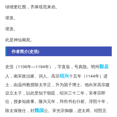
绿绕更红围，齐捧瑶卮来劝。
堪羡。
堪羡。
此是神仙阆苑。
作者简介(史浩)
鄞县
史浩（1106年—1194年），字直翁，号真隐。明州
绍兴
人，南宋政治家、词人。高宗
十五年（1144年）进
士，由温州教授除太学正，升为国子博士。他向宋高宗建
议立太子，以此受知于朝廷，绍兴三十二年，宋孝宗即
位，授参知政事。隆兴元年，拜尚书右仆射。淳熙十年，
魏国
除太保致仕，封
公。宋光宗御极，进太师。绍熙五