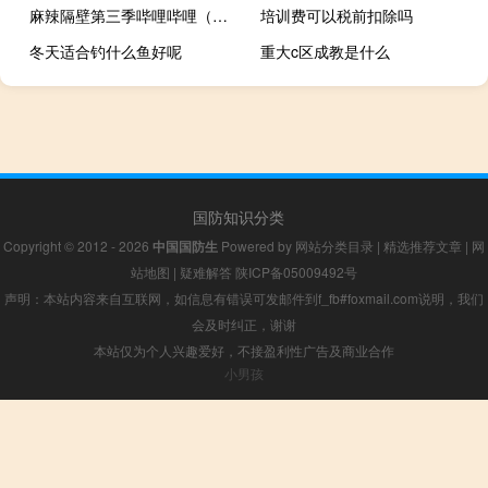
麻辣隔壁第三季哔哩哔哩（麻辣隔壁第三季）
培训费可以税前扣除吗
冬天适合钓什么鱼好呢
重大c区成教是什么
国防知识分类
Copyright © 2012 - 2026
中国国防生
Powered by
网站分类目录
|
精选推荐文章
|
网
站地图
|
疑难解答
陕ICP备05009492号
声明：本站内容来自互联网，如信息有错误可发邮件到f_fb#foxmail.com说明，我们
会及时纠正，谢谢
本站仅为个人兴趣爱好，不接盈利性广告及商业合作
小男孩