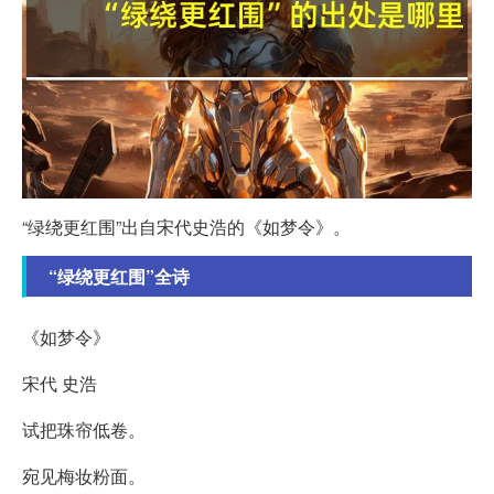
“绿绕更红围”出自宋代史浩的《如梦令》。
“绿绕更红围”全诗
《如梦令》
宋代 史浩
试把珠帘低卷。
宛见梅妆粉面。