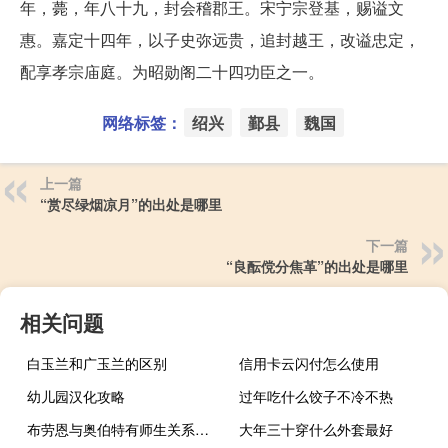
年，薨，年八十九，封会稽郡王。宋宁宗登基，赐谥文
惠。嘉定十四年，以子史弥远贵，追封越王，改谥忠定，
配享孝宗庙庭。为昭勋阁二十四功臣之一。
网络标签：
绍兴
鄞县
魏国
上一篇
“赏尽绿烟凉月”的出处是哪里
下一篇
“良酝傥分焦革”的出处是哪里
相关问题
白玉兰和广玉兰的区别
信用卡云闪付怎么使用
幼儿园汉化攻略
过年吃什么饺子不冷不热
布劳恩与奥伯特有师生关系吗？布劳恩何时研制出V-2导弹？
大年三十穿什么外套最好