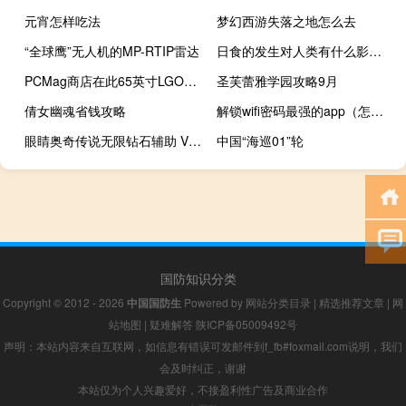
元宵怎样吃法
梦幻西游失落之地怎么去
“全球鹰”无人机的MP-RTIP雷达
日食的发生对人类有什么影响？
PCMag商店在此65英寸LGOLED电视上拥有最优惠的价格
圣芙蕾雅学园攻略9月
倩女幽魂省钱攻略
解锁wifi密码最强的app（怎么破解wifi密码）
眼睛奥奇传说无限钻石辅助 V1.4 免费版（眼睛奥奇传说无限钻石辅助 V1.4 免费版功能简介）
中国“海巡01”轮
国防知识分类
Copyright © 2012 - 2026
中国国防生
Powered by
网站分类目录
|
精选推荐文章
|
网
站地图
|
疑难解答
陕ICP备05009492号
声明：本站内容来自互联网，如信息有错误可发邮件到f_fb#foxmail.com说明，我们
会及时纠正，谢谢
本站仅为个人兴趣爱好，不接盈利性广告及商业合作