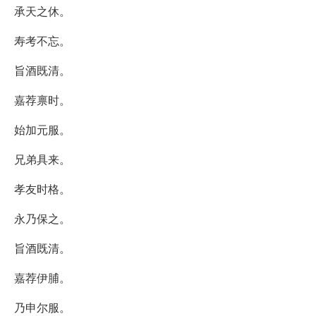
承天之休。
寿考不忘。
旨酒既清。
嘉荐禀时。
始加元服。
兄弟具来。
孝友时格。
永乃保之。
旨酒既清。
嘉荐伊脯。
乃申尔服。