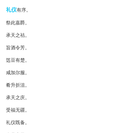
礼仪
有序。
祭此嘉爵。
承天之祜。
旨酒令芳。
笾豆有楚。
咸加尔服。
肴升折沮。
承天之庆。
受福无疆。
礼仪既备。