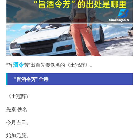
酒令
“旨
芳”出自先秦佚名的《土冠辞》。
“旨酒令芳”全诗
《土冠辞》
先秦 佚名
令月吉日。
始加元服。