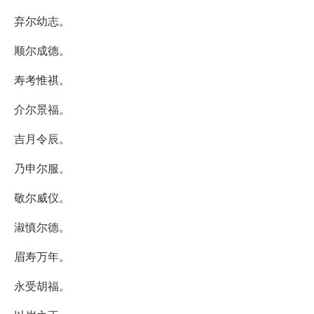
弃尔幼志。
顺尔成德。
寿考惟祺。
介尔景福。
吉月令辰。
乃申尔服。
敬尔威仪。
淑慎尔德。
眉寿万年。
永受胡福。