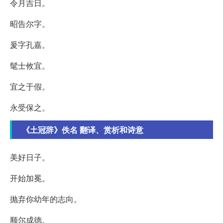
令月吉日。
昭告尔字。
爰字孔嘉。
髦士攸宜。
宜之于假。
永受保之。
《土冠辞》佚名 翻译、赏析和诗意
美好日子。
开始加冕。
抛弃你幼年的志向。
顺尔成德。