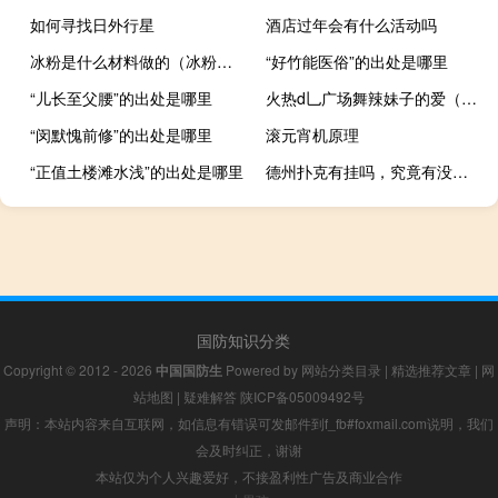
如何寻找日外行星
酒店过年会有什么活动吗
冰粉是什么材料做的（冰粉是什么）
“好竹能医俗”的出处是哪里
“儿长至父腰”的出处是哪里
火热d乚广场舞辣妹子的爱（广场舞辣妹子的爱有6分钟的舞曲吗）
“闵默愧前修”的出处是哪里
滚元宵机原理
“正值土楼滩水浅”的出处是哪里
德州扑克有挂吗，究竟有没有作弊挂”原来真可以开挂
国防知识分类
Copyright © 2012 - 2026
中国国防生
Powered by
网站分类目录
|
精选推荐文章
|
网
站地图
|
疑难解答
陕ICP备05009492号
声明：本站内容来自互联网，如信息有错误可发邮件到f_fb#foxmail.com说明，我们
会及时纠正，谢谢
本站仅为个人兴趣爱好，不接盈利性广告及商业合作