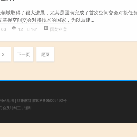
天领域取得了很大进展，尤其是圆满完成了首次空间交会对接任
掌握空间交会对接技术的国家，为以后建...
-03
12
161
国防科普
2
下一页
尾页
网站地图
|
疑难解答
陕ICP备05009492号
，我们会及时纠正，谢谢