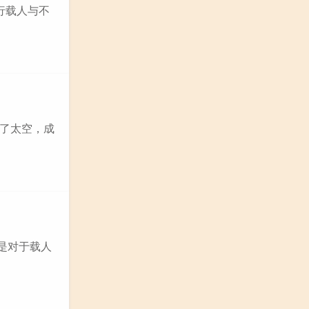
行载人与不
了太空，成
是对于载人