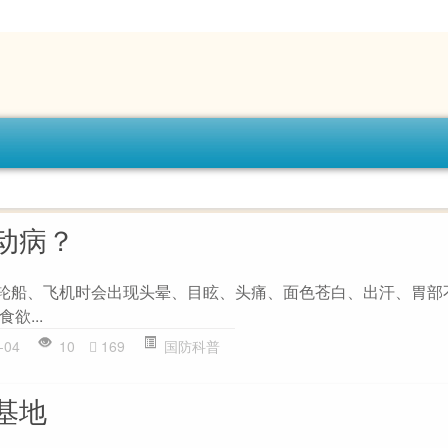
动病？
船、飞机时会出现头晕、目眩、头痛、面色苍白、出汗、胃部
欲...
-04
10
169
国防科普
基地