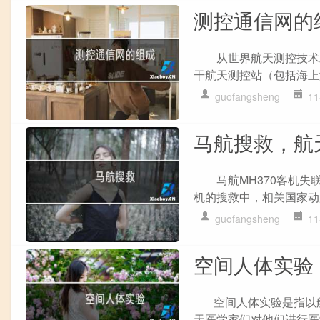
测控通信网的
从世界航天测控技术发
干航天测控站（包括海上
guofangsheng
11
马航搜救，航
马航MH370客机失联
机的搜救中，相关国家动
guofangsheng
11
空间人体实验
空间人体实验是指以航
天医学家们对他们进行医学.