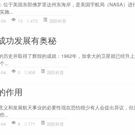
位于美国东部佛罗里达州东海岸，是美国宇航局（NASA）进
施...
-04
13
473
国防科普
成功发展有奥秘
史并取得了辉煌的成就：1962年，加拿大的卫星就已经升上
..
-04
0
908
国防科普
的作用
义和发展航天事业的必要性现在恐怕很少有人会提出异议，但
..
-04
8
771
国防科普