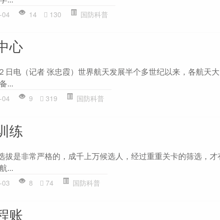
-04
14
130
国防科普
中心
日电（记者 张忠霞）世界航天发展半个多世纪以来，各航天大
..
-04
9
319
国防科普
训练
拔是非常严格的，成千上万候选人，经过重重关卡的筛选，才
..
-03
8
74
国防科普
程账