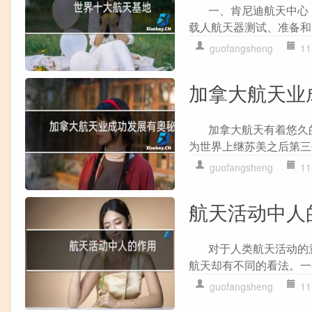
一、肯尼迪航天中心：
载人航天器测试、准备和实
guofangsheng
11
加拿大航天业
加拿大航天有着悠久的历
为世界上继苏美之后第三个.
guofangsheng
11
航天活动中人
对于人类航天活动的意
航天却有不同的看法。一些.
guofangsheng
11