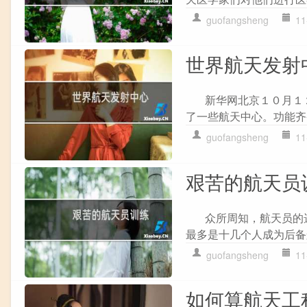
guofangsheng
11
世界航天发射
新华网北京１０月１２
了一些航天中心。功能齐备.
guofangsheng
11
艰苦的航天员
众所周知，航天员的选
最多是十几个人成为后备航.
guofangsheng
11
如何算航天工