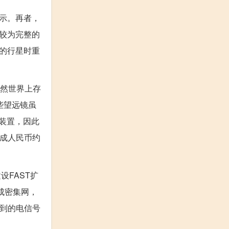
示。再者，
较为完整的
的行星时重
虽然世界上存
些望远镜虽
装置，因此
合成人民币约
FAST扩
成密集网，
收到的电信号