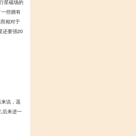
行星磁场的
了一些拥有
;而相对于
星还要强20
器来说，遥
;后来进一