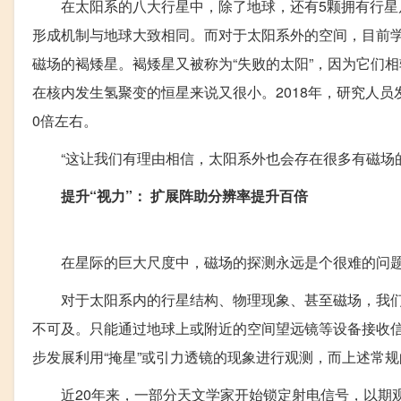
在太阳系的八大行星中，除了地球，还有5颗拥有行星尺
形成机制与地球大致相同。而对于太阳系外的空间，目前
磁场的褐矮星。褐矮星又被称为“失败的太阳”，因为它们
在核内发生氢聚变的恒星来说又很小。2018年，研究人员发
0倍左右。
“这让我们有理由相信，太阳系外也会存在很多有磁场的行
提升“视力”： 扩展阵助分辨率提升百倍
在星际的巨大尺度中，磁场的探测永远是个很难的问
对于太阳系内的行星结构、物理现象、甚至磁场，我们
不可及。只能通过地球上或附近的空间望远镜等设备接收信
步发展利用“掩星”或引力透镜的现象进行观测，而上述常
近20年来，一部分天文学家开始锁定射电信号，以期观