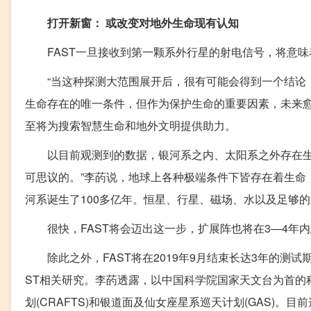
打开新窗： 或改变对地外生命现有认知
FAST一旦接收到第一颗系外行星的射电信号，将意味
“当这种探测大范围展开后，很有可能会得到一个结论，
生命存在的唯一条件，但作为保护生命的重要因素，未来
至将为搜索智慧生命和地外文明提供助力。
以目前观测到的数据，银河系之内、太阳系之外存在生命
可思议的。”李菂说，地球上各种极端条件下皆存在着生命
河系诞生了100多亿年。恒星、行星、磁场、水以及足够
很快，FAST将会迈出这一步，扩展阵也将在3—4年
除此之外，FAST将在2019年9月结束长达3年的测试
ST相关研究。李菂透露，以中国科学院国家天文台为首的
划(CRAFTS)和银道面及仙女座星系巡天计划(GAS)