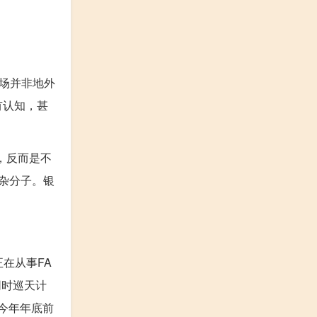
场并非地外
有认知，甚
，反而是不
杂分子。银
在从事FA
同时巡天计
期今年年底前