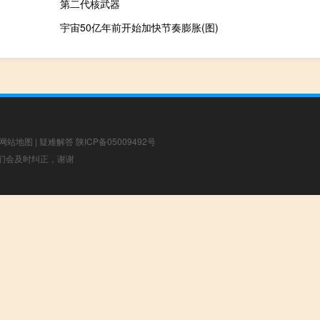
第二代核武器
宇宙50亿年前开始加快节奏膨胀(图)
网站地图
|
疑难解答
陕ICP备05009492号
，我们会及时纠正，谢谢