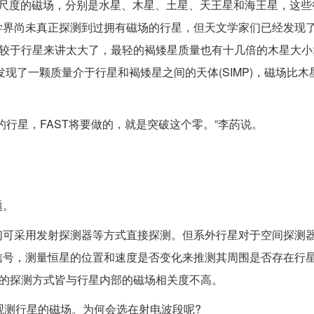
度的磁场，分别是水星、木星、土星、天王星和海王星，这些
学界尚未真正探测到过拥有磁场的行星，但天文学家们已经发现
相较于行星来讲太大了，最轻的褐矮星质量也有十几倍的木星大小
现了一颗质量介于行星和褐矮星之间的天体(SIMP)，磁场比木
星，FAST将要做的，就是突破这个零。”李菂说。
题。
可采用发射探测器等方式直接探测。但系外行星对于空间探测
号，测量恒星的位置和速度是否变化来推测其周围是否存在行星
规的探测方式皆与行星内部的磁场相关度不高。
测行星的磁场。为何会选在射电波段呢?