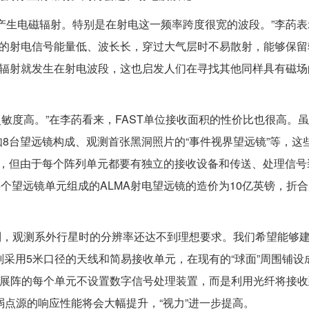
生电磁辐射。特别是在射电这一频率跨度很宽的波段。”李菂表
中的射电信号能量低、波长长，穿过大气层时不易散射，能够保留
星辐射就发生在射电波段，这也启发人们在寻找其他同样具有磁场
敏度高。”在李菂看来，FAST单位接收面积的性价比也很高。
8台望远镜构成、观测首张黑洞照片的“事件视界望远镜”等，这
容，但由于每个阵列单元都要有独立的接收设备和传送、处理信号
6个望远镜单元组成的ALMA射电望远镜的造价为10亿英镑，折
，观测系外行星时的分辨率还达不到理想要求。我们希望能够建设
计划采用5米口径的天线和简易接收单元，在现有的“球面”周围铺设
扩展阵的每个单元不设置数字信号处理装置，而是利用光纤将接
于弱点源的响应性能将会大幅提升，“视力”进一步提高。