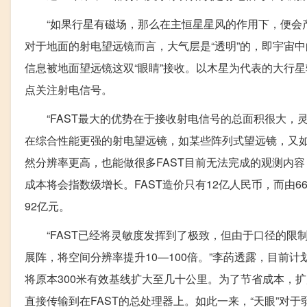
“如果行星有磁场，那么在主恒星星风的作用下，便会产
对于地面的射电望远镜而言，大气层是“透明”的，即宇宙
信息被地面望远镜这双“眼睛”接收。以木星为代表的大行
点关注射电信号。
“FAST最大的优势在于接收射电信号的总面积很大，灵
在综合性能更强的射电望远镜，如某些阵列式望远镜，又如
然分辨率更高，也能做很多FAST目前无法完成的观测内
成本将会指数级增长。FAST造价只有12亿人民币，而由6
92亿元。
“FAST已经将灵敏度发挥到了极致，但由于口径的限制
展阵，将空间分辨率提升10—100倍。”李菂透露，目前
将原本300米有效基线扩大至几十公里。为了节省成本，
直接传输到在FAST的总处理器上。如此一来，“天眼”对